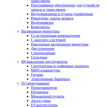
трансляции
Программное обеспечение для устройств
записи и трансляции
Видеомикшеры и пульты управления
Рекордеры, карты захвата
Видеокамеры
Комплекты
Выдвижные мониторы
Со встроенным компьютером
С конгресс-системой
Наклонные выдвижные мониторы
Двусторонние
Стационарные
Складные
Музыкальные инструменты
Синтезаторы и цифровые пианино
MIDI клавиатуры
Гитары
Электронные барабаны
DJ оборудование
Проигрыватели
Наушники
Микшерный пульты
Аксессуары
DJ контроллеры