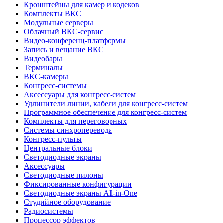
Кронштейны для камер и кодеков
Комплекты ВКС
Модульные серверы
Облачный ВКС-сервис
Видео-конференц-платформы
Запись и вещание ВКС
Видеобары
Терминалы
ВКС-камеры
Конгресс-системы
Аксессуары для конгресс-систем
Удлинители линии, кабели для конгресс-систем
Программное обеспечение для конгресс-систем
Комплекты для переговорных
Системы синхроперевода
Конгресс-пульты
Центральные блоки
Светодиодные экраны
Аксессуары
Светодиодные пилоны
Фиксированные конфигурации
Светодиодные экраны All-in-One
Студийное оборудование
Радиосистемы
Процессор эффектов