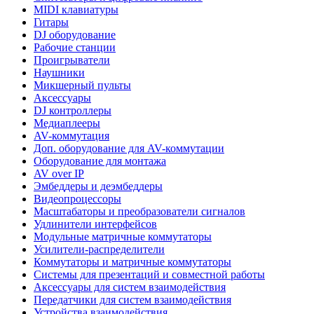
MIDI клавиатуры
Гитары
DJ оборудование
Рабочие станции
Проигрыватели
Наушники
Микшерный пульты
Аксессуары
DJ контроллеры
Медиаплееры
AV-коммутация
Доп. оборудование для AV-коммутации
Оборудование для монтажа
AV over IP
Эмбеддеры и деэмбеддеры
Видеопроцессоры
Масштабаторы и преобразователи сигналов
Удлинители интерфейсов
Модульные матричные коммутаторы
Усилители-распределители
Коммутаторы и матричные коммутаторы
Системы для презентаций и совместной работы
Аксессуары для систем взаимодействия
Передатчики для систем взаимодействия
Устройства взаимодействия