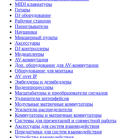
MIDI клавиатуры
Гитары
DJ оборудование
Рабочие станции
Проигрыватели
Наушники
Микшерный пульты
Аксессуары
DJ контроллеры
Медиаплееры
AV-коммутация
Доп. оборудование для AV-коммутации
Оборудование для монтажа
AV over IP
Эмбеддеры и деэмбеддеры
Видеопроцессоры
Масштабаторы и преобразователи сигналов
Удлинители интерфейсов
Модульные матричные коммутаторы
Усилители-распределители
Коммутаторы и матричные коммутаторы
Системы для презентаций и совместной работы
Аксессуары для систем взаимодействия
Передатчики для систем взаимодействия
Устройства взаимодействия