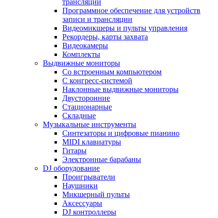
трансляции
Программное обеспечение для устройств
записи и трансляции
Видеомикшеры и пульты управления
Рекордеры, карты захвата
Видеокамеры
Комплекты
Выдвижные мониторы
Со встроенным компьютером
С конгресс-системой
Наклонные выдвижные мониторы
Двусторонние
Стационарные
Складные
Музыкальные инструменты
Синтезаторы и цифровые пианино
MIDI клавиатуры
Гитары
Электронные барабаны
DJ оборудование
Проигрыватели
Наушники
Микшерный пульты
Аксессуары
DJ контроллеры