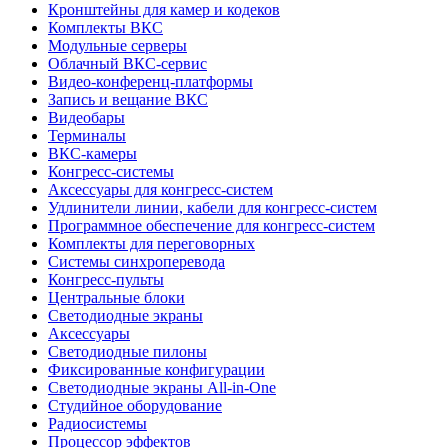
Кронштейны для камер и кодеков
Комплекты ВКС
Модульные серверы
Облачный ВКС-сервис
Видео-конференц-платформы
Запись и вещание ВКС
Видеобары
Терминалы
ВКС-камеры
Конгресс-системы
Аксессуары для конгресс-систем
Удлинители линии, кабели для конгресс-систем
Программное обеспечение для конгресс-систем
Комплекты для переговорных
Системы синхроперевода
Конгресс-пульты
Центральные блоки
Светодиодные экраны
Аксессуары
Светодиодные пилоны
Фиксированные конфигурации
Светодиодные экраны All-in-One
Студийное оборудование
Радиосистемы
Процессор эффектов