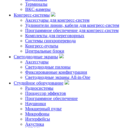
Терминалы
ВКС-камеры
Конгресс-системы
Аксессуары для конгресс-систем
Удлинители линии, кабели для конгресс-систем
Программное обеспечение для конгресс-систем
Комплекты для переговорных
Системы синхроперевода
Конгресс-пульты
Центральные блоки
Светодиодные экраны
Аксессуары
Светодиодные пилоны
Фиксированные конфигурации
Светодиодные экраны All-in-One
Студийное оборудование
Радиосистемы
Процессор эффектов
Программное обеспечение
Наушники
Микшерный пульт
Микрофоны
Интерфейсы
Акустика