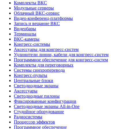
Комплекты ВКС
Модульные серверы
Облачный ВКС-сервис
Видео-конференц-платформы
Запись и вещание ВКС
Видеобары
Терминалы
ВКС-камеры
Конгресс-системы
Аксессуары для конгресс-систем
Удлинители линии, кабели для конгресс-систем
Программное обеспечение для конгресс-систем
Комплекты для переговорных
Системы синхроперевода
Конгресс-пульты
Центральные блоки
Светодиодные экраны
Аксессуары
Светодиодные пилоны
Фиксированные конфигурации
Светодиодные экраны All-in-One
Студийное оборудование
Радиосистемы
Процессор эффектов
Программное обеспечение