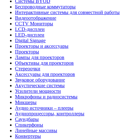
Системы BYOD
Беспроводные коммутаторы
Интерактивные системы для совместной работы
Видеоотображение
CCTV Мониторы
LCD-дисплеи
LED-дисплеи
Digital Signage
Проекторы и аксессуары
Проекторы
Лампы для проекторов
Объективы для проекторов
Стереоочки
Аксессуары для проекторов
Звуковое оборудование
Акустические системы
Усилители мощности
Микрофоны и радиосистемы
Микшеры
Аудио источники – плееры
Аудиопроцессоры, контроллеры
Саундбары
Спикерфоны
Линейные массивы
Конвертеры