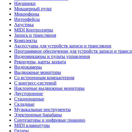
Наушники
Микшерный пульт
Микрофоны
Интерфейсы
Акустика
MIDI Контроллеры
Запись и трансляция
Комплекты
Аксессуары для устройств записи и трансляции
Программное обеспечение для устройств записи и транс
Видеомикшеры и пульты управления
Рекордеры, карты захвата
Видеокамеры
Выдвижные мониторы
Со встроенным компьютером
С конгресс-системой
Наклонные выдвижные мониторы
Двусторонние
Стационарные
Складные
Музыкальные инструменты
Электронные барабаны
Синтезаторы и цифровые пианино
MIDI клавиатуры
Гитары