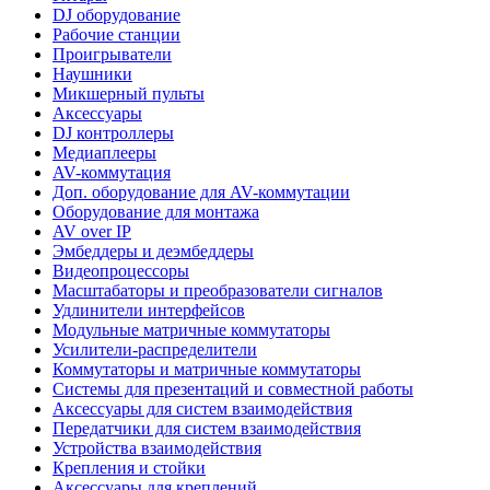
DJ оборудование
Рабочие станции
Проигрыватели
Наушники
Микшерный пульты
Аксессуары
DJ контроллеры
Медиаплееры
AV-коммутация
Доп. оборудование для AV-коммутации
Оборудование для монтажа
AV over IP
Эмбеддеры и деэмбеддеры
Видеопроцессоры
Масштабаторы и преобразователи сигналов
Удлинители интерфейсов
Модульные матричные коммутаторы
Усилители-распределители
Коммутаторы и матричные коммутаторы
Системы для презентаций и совместной работы
Аксессуары для систем взаимодействия
Передатчики для систем взаимодействия
Устройства взаимодействия
Крепления и стойки
Аксессуары для креплений