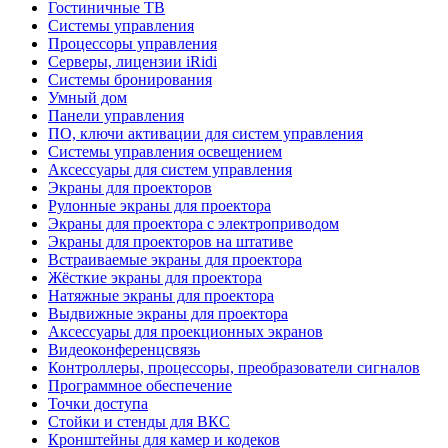
Гостиничные ТВ
Системы управления
Процессоры управления
Серверы, лицензии iRidi
Системы бронирования
Умный дом
Панели управления
ПО, ключи активации для систем управления
Системы управления освещением
Аксессуары для систем управления
Экраны для проекторов
Рулонные экраны для проектора
Экраны для проектора с электроприводом
Экраны для проекторов на штативе
Встраиваемые экраны для проектора
Жёсткие экраны для проектора
Натяжные экраны для проектора
Выдвижные экраны для проектора
Аксессуары для проекционных экранов
Видеоконференцсвязь
Контроллеры, процессоры, преобразователи сигналов
Программное обеспечение
Точки доступа
Стойки и стенды для ВКС
Кронштейны для камер и кодеков