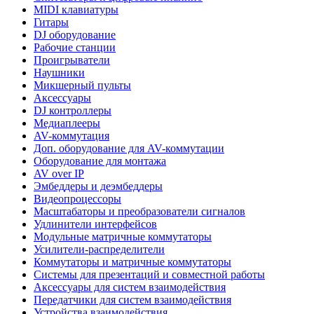
MIDI клавиатуры
Гитары
DJ оборудование
Рабочие станции
Проигрыватели
Наушники
Микшерный пульты
Аксессуары
DJ контроллеры
Медиаплееры
AV-коммутация
Доп. оборудование для AV-коммутации
Оборудование для монтажа
AV over IP
Эмбеддеры и деэмбеддеры
Видеопроцессоры
Масштабаторы и преобразователи сигналов
Удлинители интерфейсов
Модульные матричные коммутаторы
Усилители-распределители
Коммутаторы и матричные коммутаторы
Системы для презентаций и совместной работы
Аксессуары для систем взаимодействия
Передатчики для систем взаимодействия
Устройства взаимодействия