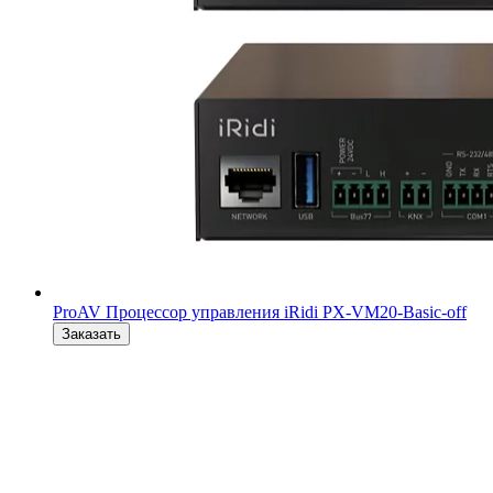
ProAV Процессор управления iRidi PX-VM20-Basic-off
Заказать