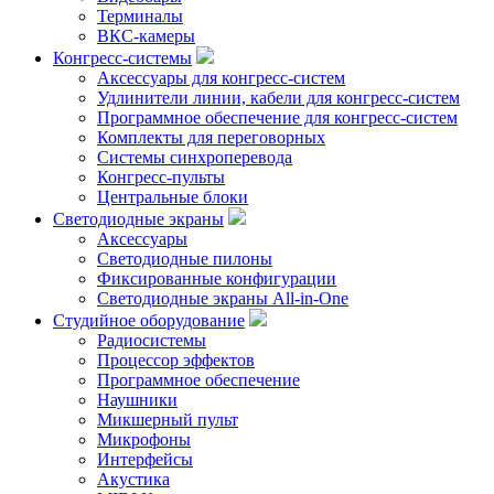
Терминалы
ВКС-камеры
Конгресс-системы
Аксессуары для конгресс-систем
Удлинители линии, кабели для конгресс-систем
Программное обеспечение для конгресс-систем
Комплекты для переговорных
Системы синхроперевода
Конгресс-пульты
Центральные блоки
Светодиодные экраны
Аксессуары
Светодиодные пилоны
Фиксированные конфигурации
Светодиодные экраны All-in-One
Студийное оборудование
Радиосистемы
Процессор эффектов
Программное обеспечение
Наушники
Микшерный пульт
Микрофоны
Интерфейсы
Акустика