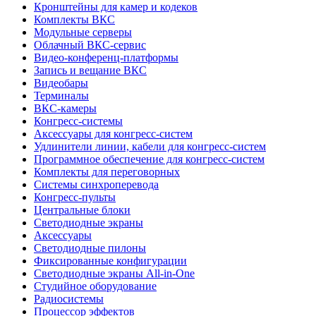
Кронштейны для камер и кодеков
Комплекты ВКС
Модульные серверы
Облачный ВКС-сервис
Видео-конференц-платформы
Запись и вещание ВКС
Видеобары
Терминалы
ВКС-камеры
Конгресс-системы
Аксессуары для конгресс-систем
Удлинители линии, кабели для конгресс-систем
Программное обеспечение для конгресс-систем
Комплекты для переговорных
Системы синхроперевода
Конгресс-пульты
Центральные блоки
Светодиодные экраны
Аксессуары
Светодиодные пилоны
Фиксированные конфигурации
Светодиодные экраны All-in-One
Студийное оборудование
Радиосистемы
Процессор эффектов