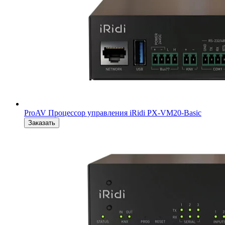
ProAV Процессор управления iRidi PX-VM20-Basic
Заказать