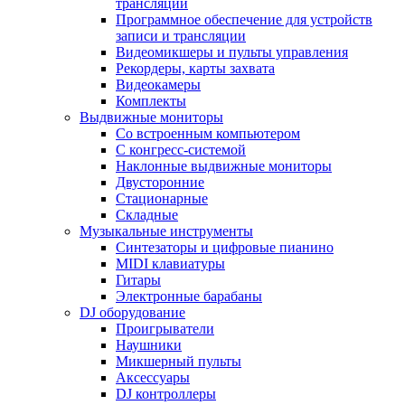
трансляции
Программное обеспечение для устройств
записи и трансляции
Видеомикшеры и пульты управления
Рекордеры, карты захвата
Видеокамеры
Комплекты
Выдвижные мониторы
Со встроенным компьютером
С конгресс-системой
Наклонные выдвижные мониторы
Двусторонние
Стационарные
Складные
Музыкальные инструменты
Синтезаторы и цифровые пианино
MIDI клавиатуры
Гитары
Электронные барабаны
DJ оборудование
Проигрыватели
Наушники
Микшерный пульты
Аксессуары
DJ контроллеры