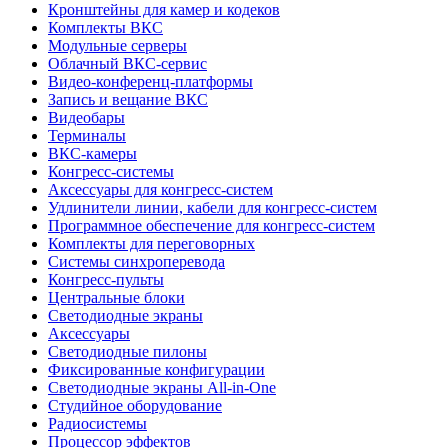
Кронштейны для камер и кодеков
Комплекты ВКС
Модульные серверы
Облачный ВКС-сервис
Видео-конференц-платформы
Запись и вещание ВКС
Видеобары
Терминалы
ВКС-камеры
Конгресс-системы
Аксессуары для конгресс-систем
Удлинители линии, кабели для конгресс-систем
Программное обеспечение для конгресс-систем
Комплекты для переговорных
Системы синхроперевода
Конгресс-пульты
Центральные блоки
Светодиодные экраны
Аксессуары
Светодиодные пилоны
Фиксированные конфигурации
Светодиодные экраны All-in-One
Студийное оборудование
Радиосистемы
Процессор эффектов