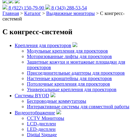
8 (922) 150-79-90
8 (343) 288-53-54
Главная
>
Каталог
>
Выдвижные мониторы
> С конгресс-
системой
С конгресс-системой
Крепления для проекторов
Модульные крепления для проекторов
Моторизованные лифты для проекторов
Защитные кожухи и монтажные площадки для
проекторов
Присоединительные адаптеры для проекторов
Настенные кронштейны для проекторов
Потолочные крепления для проекторов
Универсальные крепления для проекторов
Системы BYOD
Беспроводные коммутаторы
Интерактивные системы для совместной работы
Видеоотображение
CCTV Мониторы
LCD-дисплеи
LED-дисплеи
Digital Signage