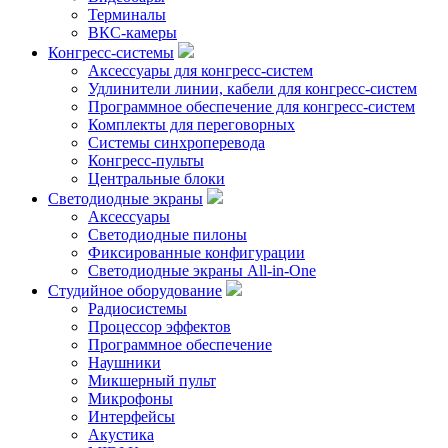
Терминалы
ВКС-камеры
Конгресс-системы
Аксессуары для конгресс-систем
Удлинители линии, кабели для конгресс-систем
Программное обеспечение для конгресс-систем
Комплекты для переговорных
Системы синхроперевода
Конгресс-пульты
Центральные блоки
Светодиодные экраны
Аксессуары
Светодиодные пилоны
Фиксированные конфигурации
Светодиодные экраны All-in-One
Студийное оборудование
Радиосистемы
Процессор эффектов
Программное обеспечение
Наушники
Микшерный пульт
Микрофоны
Интерфейсы
Акустика