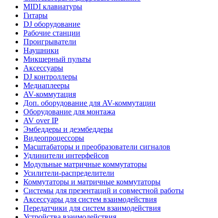
MIDI клавиатуры
Гитары
DJ оборудование
Рабочие станции
Проигрыватели
Наушники
Микшерный пульты
Аксессуары
DJ контроллеры
Медиаплееры
AV-коммутация
Доп. оборудование для AV-коммутации
Оборудование для монтажа
AV over IP
Эмбеддеры и деэмбеддеры
Видеопроцессоры
Масштабаторы и преобразователи сигналов
Удлинители интерфейсов
Модульные матричные коммутаторы
Усилители-распределители
Коммутаторы и матричные коммутаторы
Системы для презентаций и совместной работы
Аксессуары для систем взаимодействия
Передатчики для систем взаимодействия
Устройства взаимодействия