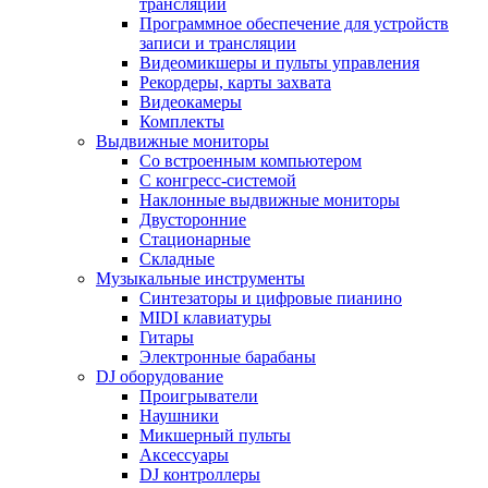
трансляции
Программное обеспечение для устройств
записи и трансляции
Видеомикшеры и пульты управления
Рекордеры, карты захвата
Видеокамеры
Комплекты
Выдвижные мониторы
Со встроенным компьютером
С конгресс-системой
Наклонные выдвижные мониторы
Двусторонние
Стационарные
Складные
Музыкальные инструменты
Синтезаторы и цифровые пианино
MIDI клавиатуры
Гитары
Электронные барабаны
DJ оборудование
Проигрыватели
Наушники
Микшерный пульты
Аксессуары
DJ контроллеры