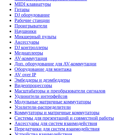
MIDI клавиатуры
Гитары
DJ оборудование
Рабочие станции
Проигрыватели
Наушники
Микшерный пульты
Аксессуары
DJ контроллеры
Медиаплееры
AV-коммутация
Доп. оборудование для AV-коммутации
Оборудование для монтажа
AV over IP
Эмбеддеры и деэмбеддеры
Видеопроцессоры
Масштабаторы и преобразователи сигналов
Удлинители интерфейсов
Модульные матричные коммутаторы
Усилители-распределители
Коммутаторы и матричные коммутаторы
Системы для презентаций и совместной работы
Аксессуары для систем взаимодействия
Передатчики для систем взаимодействия
Устройства взаимодействия