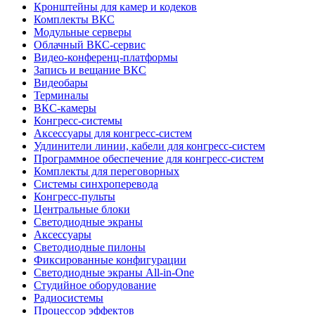
Кронштейны для камер и кодеков
Комплекты ВКС
Модульные серверы
Облачный ВКС-сервис
Видео-конференц-платформы
Запись и вещание ВКС
Видеобары
Терминалы
ВКС-камеры
Конгресс-системы
Аксессуары для конгресс-систем
Удлинители линии, кабели для конгресс-систем
Программное обеспечение для конгресс-систем
Комплекты для переговорных
Системы синхроперевода
Конгресс-пульты
Центральные блоки
Светодиодные экраны
Аксессуары
Светодиодные пилоны
Фиксированные конфигурации
Светодиодные экраны All-in-One
Студийное оборудование
Радиосистемы
Процессор эффектов