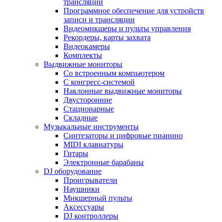
трансляции
Программное обеспечение для устройств
записи и трансляции
Видеомикшеры и пульты управления
Рекордеры, карты захвата
Видеокамеры
Комплекты
Выдвижные мониторы
Со встроенным компьютером
С конгресс-системой
Наклонные выдвижные мониторы
Двусторонние
Стационарные
Складные
Музыкальные инструменты
Синтезаторы и цифровые пианино
MIDI клавиатуры
Гитары
Электронные барабаны
DJ оборудование
Проигрыватели
Наушники
Микшерный пульты
Аксессуары
DJ контроллеры