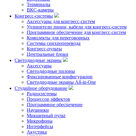
Терминалы
ВКС-камеры
Конгресс-системы
Аксессуары для конгресс-систем
Удлинители линии, кабели для конгресс-систем
Программное обеспечение для конгресс-систем
Комплекты для переговорных
Системы синхроперевода
Конгресс-пульты
Центральные блоки
Светодиодные экраны
Аксессуары
Светодиодные пилоны
Фиксированные конфигурации
Светодиодные экраны All-in-One
Студийное оборудование
Радиосистемы
Процессор эффектов
Программное обеспечение
Наушники
Микшерный пульт
Микрофоны
Интерфейсы
Акустика