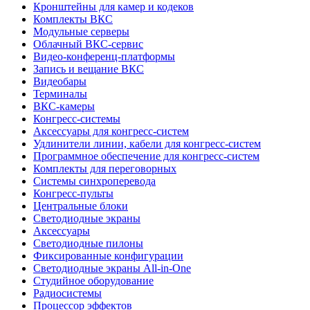
Кронштейны для камер и кодеков
Комплекты ВКС
Модульные серверы
Облачный ВКС-сервис
Видео-конференц-платформы
Запись и вещание ВКС
Видеобары
Терминалы
ВКС-камеры
Конгресс-системы
Аксессуары для конгресс-систем
Удлинители линии, кабели для конгресс-систем
Программное обеспечение для конгресс-систем
Комплекты для переговорных
Системы синхроперевода
Конгресс-пульты
Центральные блоки
Светодиодные экраны
Аксессуары
Светодиодные пилоны
Фиксированные конфигурации
Светодиодные экраны All-in-One
Студийное оборудование
Радиосистемы
Процессор эффектов