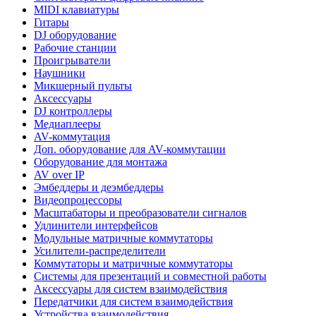
MIDI клавиатуры
Гитары
DJ оборудование
Рабочие станции
Проигрыватели
Наушники
Микшерный пульты
Аксессуары
DJ контроллеры
Медиаплееры
AV-коммутация
Доп. оборудование для AV-коммутации
Оборудование для монтажа
AV over IP
Эмбеддеры и деэмбеддеры
Видеопроцессоры
Масштабаторы и преобразователи сигналов
Удлинители интерфейсов
Модульные матричные коммутаторы
Усилители-распределители
Коммутаторы и матричные коммутаторы
Системы для презентаций и совместной работы
Аксессуары для систем взаимодействия
Передатчики для систем взаимодействия
Устройства взаимодействия