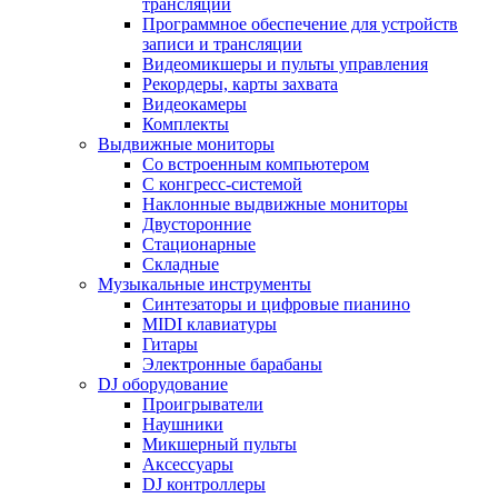
трансляции
Программное обеспечение для устройств
записи и трансляции
Видеомикшеры и пульты управления
Рекордеры, карты захвата
Видеокамеры
Комплекты
Выдвижные мониторы
Со встроенным компьютером
С конгресс-системой
Наклонные выдвижные мониторы
Двусторонние
Стационарные
Складные
Музыкальные инструменты
Синтезаторы и цифровые пианино
MIDI клавиатуры
Гитары
Электронные барабаны
DJ оборудование
Проигрыватели
Наушники
Микшерный пульты
Аксессуары
DJ контроллеры